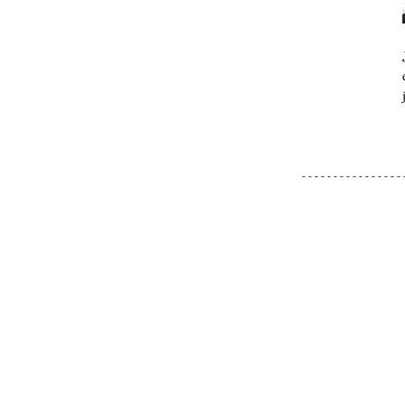
- - - - - - - - - - - - - - - - 