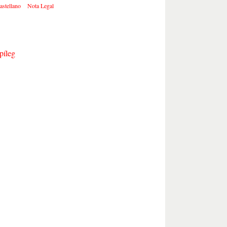
astellano
Nota Legal
píleg