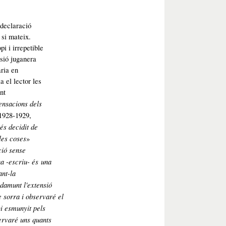
 declaració
 si mateix.
pi i irrepetible
sió juganera
ària en
a el lector les
nt
ensacions dels
 1928-1929,
ués
decidit de
les coses
»
ció sense
a -
escriu- és una
ant-la
 damunt l'extensió
 sorra i observaré el
gi esmunyit pels
servaré uns quants