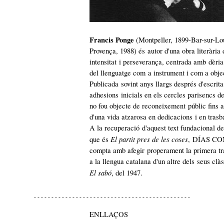
Francis Ponge
(Montpeller, 1899-Bar-sur-Lo
Provença, 1988) és autor d'una obra literària 
intensitat i perseverança, centrada amb dèria
del llenguatge com a instrument i com a obje
Publicada sovint anys llargs després d'escrita
adhesions inicials en els cercles parisencs d
no fou objecte de reconeixement públic fins a
d'una vida atzarosa en dedicacions i en trasb
A la recuperació d'aquest text fundacional d
El partit pres de les coses
que és
, DÍAS C
compta amb afegir properament la primera t
a la llengua catalana d'un altre dels seus clàs
El sabó
, del 1947.
- - - - - - - - - - - - - - - - - - - - - - - - - - - - - - - - - - - - - - - - - - - - -
ENLLAÇOS