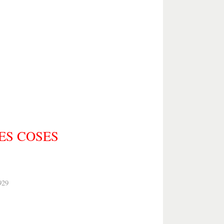
LES COSES
929