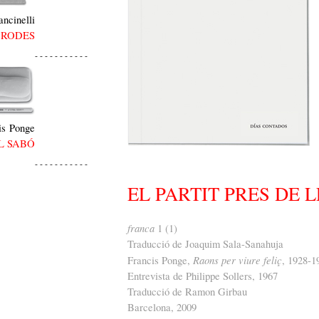
ncinelli
 RODES
- - - - - - - - - - -
is Ponge
L SABÓ
- - - - - - - - - - -
EL PARTIT PRES DE 
franca
1 (1)
Traducció de Joaquim Sala-Sanahuja
Raons per viure feliç
Francis Ponge,
, 1928-1
Entrevista de Philippe Sollers, 1967
Traducció de Ramon Girbau
Barcelona, 2009