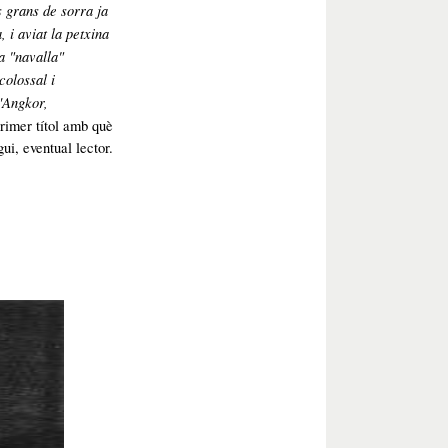
s grans de sorra ja
 i aviat la petxina
la "navalla"
olossal i
'Angkor,
rimer títol amb què
, eventual lector.