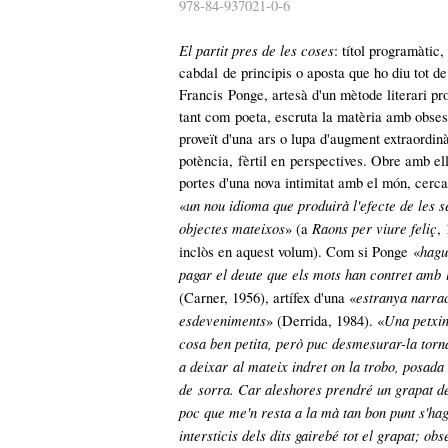
978-84-937021-0-6
El partit pres de les coses
: títol programàtic,
cabdal de principis o aposta que ho diu tot de
Francis Ponge, artesà d'un mètode literari pro
tant com poeta, escruta la matèria amb obses
proveït d'una ars o lupa d'augment extraordin
potència, fèrtil en perspectives. Obre amb ell
portes d'una nova intimitat amb el món, cerca
un nou idioma que produirà l'efecte de les s
«
objectes mateixos
Raons per viure feliç
» (a
,
hag
inclòs en aquest volum). Com si Ponge «
pagar el deute que els mots
han contret amb 
estranya
narra
(Carner, 1956), artífex d'una «
esdeveniments
Una petxin
» (Derrida, 1984). «
cosa ben petita, però puc desmesurar-la torn
a deixar al mateix indret on la trobo, posada
de sorra.
Car aleshores prendré un grapat de
poc
que me'n resta a la mà tan bon punt s'ha
intersticis dels dits gairebé tot el grapat; ob