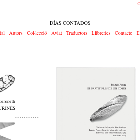
C
DÍAS CONTADOS
ial
Autors
Col·lecció
Aviat
Traductors
Llibreries
Contacte
E
eronetti
URINÉS
- - - - - - - - - - -