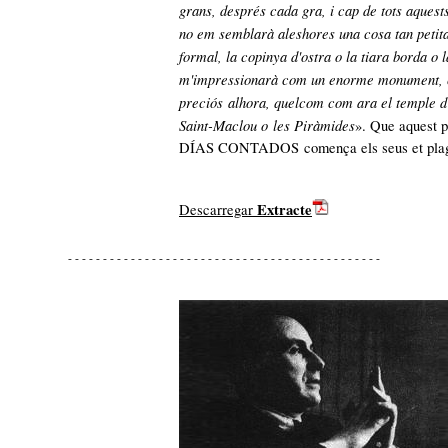
grans, després cada gra, i cap de tots aquest
no em semblarà aleshores una cosa tan petita,
formal, la copinya d'ostra o la tiara borda o 
m'im
pre
ssionarà com un enorme monument, c
preciós alhora,
quelcom com ara el temple d
Saint-Maclou o les Piràmides
». Que aquest p
DÍAS CONTADOS comença els seus et plagui
Extracte
Descarregar
- - - - - - - - - - - - - - - - - - - - - - - - - - - - - - - - - - - - - - - - - - - - -