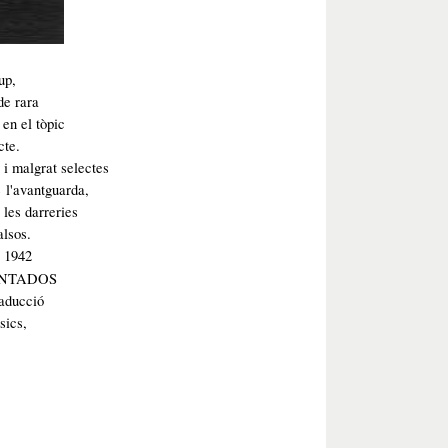
up,
de rara
 en el tòpic
cte.
 i malgrat selectes
e l'avantguarda,
 les darreries
alsos.
e 1942
ONTADOS
raducció
sics,