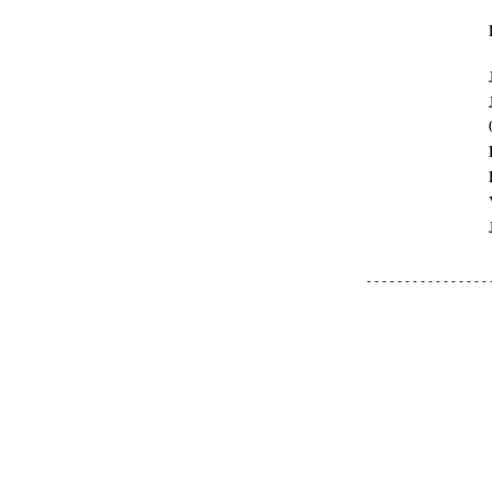
- - - - - - - - - - - - - - - - 