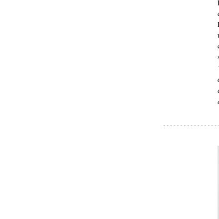
- - - - - - - - - - - - - - - - 