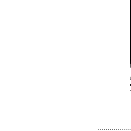
- - - - - - - - - - - - - - - - 